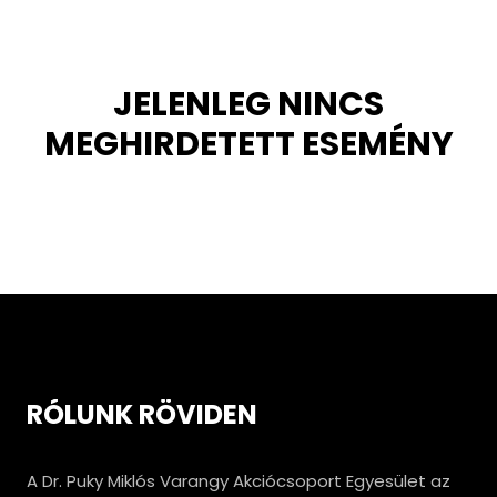
JELENLEG NINCS
MEGHIRDETETT ESEMÉNY
RÓLUNK RÖVIDEN
A Dr. Puky Miklós Varangy Akciócsoport Egyesület az