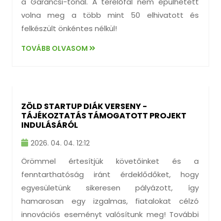
a Garancsi-tónál. A terelőfal nem épülhetett
volna meg a több mint 50 elhivatott és
felkészült önkéntes nélkül!
TOVÁBB OLVASOM
ZÖLD STARTUP DIÁK VERSENY -
TÁJÉKOZTATÁS TÁMOGATOTT PROJEKT
INDULÁSÁRÓL
2026. 04. 04. 12:12
Örömmel értesítjük követőinket és a
fenntarthatóság iránt érdeklődőket, hogy
egyesületünk sikeresen pályázott, így
hamarosan egy izgalmas, fiatalokat célzó
innovációs eseményt valósítunk meg! További