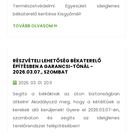
Természetvédelmi Egyesület ideiglenes
békaterelő kerítése Kisgyőrnél!
TOVÁBB OLVASOM
RÉSZVÉTELI LEHETŐSÉG BÉKATERELŐ
ÉPÍTÉSBEN A GARANCSI-TÓNÁL -
2026.03.07., SZOMBAT
2026. 03. 01. 20:11
Segíts a békáknak az úton biztonságban
átkelni! Akadályozd meg, hogy a kétéltűek a
kerekek alá kerüljenek! Gyere el 2026.03.07-én,
szombaton és segíts az ideiglenes
terelőrendszer felépítésében!