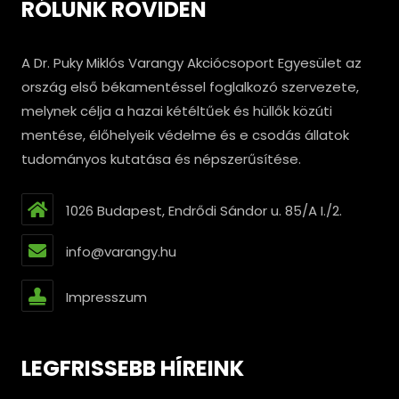
RÓLUNK RÖVIDEN
A Dr. Puky Miklós Varangy Akciócsoport Egyesület az
ország első békamentéssel foglalkozó szervezete,
melynek célja a hazai kétéltűek és hüllők közúti
mentése, élőhelyeik védelme és e csodás állatok
tudományos kutatása és népszerűsítése.
1026 Budapest, Endrődi Sándor u. 85/A I./2.
info@varangy.hu
Impresszum
LEGFRISSEBB HÍREINK