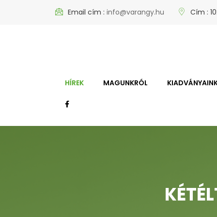
Email cím :
info@varangy.hu
Cím : 10
HÍREK
MAGUNKRÓL
KIADVÁNYAIN
KÉTÉL