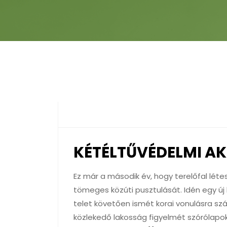
KÉTÉLTŰVÉDELMI A
Ez már a második év, hogy terelőfal léte
tömeges közúti pusztulását. Idén egy új
telet követően ismét korai vonulásra szám
közlekedő lakosság figyelmét szórólapokk