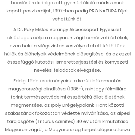
becslésére kidolgozott gyorsértékelő módszerünk
kapott poszterdíjat, 1997-ben pedig PRO NATURA Díjat
vehettünk át.
A Dr. Puky Miklós Varangy Akciócsoport Egyesület
elsődleges célja a magyarországi természeti értékek,
ezen belül a világszinten veszélyeztetett kétéltűek,
hüllők és élőhelyeik védelmének elősegítése, és az ezzel
összefüggő kutatási, ismeretterjesztési és környezeti
nevelési feladatok elvégzése.
Eddigi főbb eredményeink: a közúti békamentés
magyarországi elindítása (1986-), mintegy félmilliárd
forint természetvédelmi összértékű állat életének
megmentése, az Ipoly Drégelypalánk-Hont közötti
szakaszának fokozottan védetté nyilvánítása, az alpesi
tarajosgőte (Triturus carnifex) 40 év utáni kimutatása
Magyarországról, a Magyarország ​herpetológiai atlasza