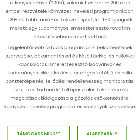
c. könyv kiadása (2005), valamint csaknem 200 ezer
ember részvétele környezeti nevelési programjainkban.
120-nál több rádió- és televízióriport, kb. 150 újságcikk
mellett egy tudományos ismeretterjesztő rövidfilm
elkészítésében is részt vettünk.
Legjelentősebb aktuális programjaink; békamentések
szervezése, békamentéssel és kétéltűekkel és hüllőkkel
kapcsolatos ismeretterjesztő kiadványok és
tudományos cikkek közlése, országos kétéltű és hüllő
ponttérképezés, fejlődési rendellenesség monitorozás,
az utakon történő kétéltűpusztulás felmérése és
megoldások kidolgozása a gázolás csökkentésére,
környezeti nevelési programok és versenyek szervezése.
TÁMOGASS MINKET
ALAPSZABÁLY