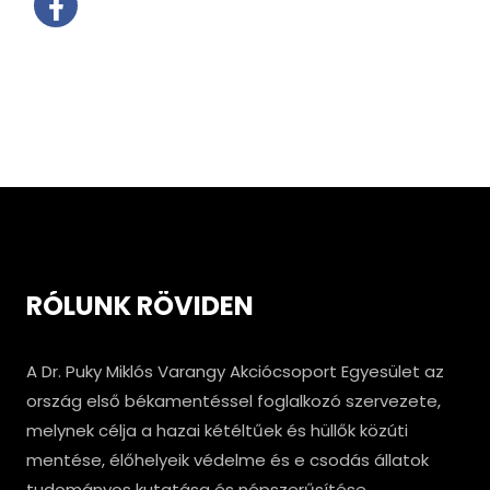
RÓLUNK RÖVIDEN
A Dr. Puky Miklós Varangy Akciócsoport Egyesület az
ország első békamentéssel foglalkozó szervezete,
melynek célja a hazai kétéltűek és hüllők közúti
mentése, élőhelyeik védelme és e csodás állatok
tudományos kutatása és népszerűsítése.