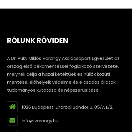
RÓLUNK RÖVIDEN
A Dr. Puky Miklós Varangy Akciócsoport Egyesület az
ország első békamentéssel foglalkozó szervezete,
melynek célja a hazai kétéltűek és hüllők közúti
mentése, élőhelyeik védelme és e csodás állatok
tudományos kutatása és népszerűsítése.
1026 Budapest, Endrődi Sándor u. 85/A I./2.
info@varangy.hu